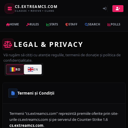
CS.EXTREAMCS.COM
CLASSIC + REVIVE + CLANS
HOME
RULES
STATS
STAFF
SEARCH
POLLS
LEGAL & PRIVACY
Vă rugăm să citiți cu atenție regulile, termenii de donație și politica de
confidențialitate.
RO
EN
Termeni și Condiții
Termenii "cs.extreamcs.com" reprezintă premiile oferite prin site-
urile cs.extreamcs.com și pe serverul de Counter-Strike 1.6
cs.extreamcs.com
.