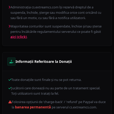
Administrația cs.extreamcs.com își rezervă dreptul de a
suspenda, închide, șterge sau modifica orice cont oricând cu
sau fără un motiv, cu sau fără a notifica utilizatorii.
Majoritatea conturilor sunt suspendate, închise și/sau șterse
pentru încălcările regulamentului serverului ce poate fi găsit
aici (click)
.
Informații Referitoare la Donații
Toate donațiile sunt finale și nu se pot returna.
Jucătorii care donează nu au parte de un tratament special.
Toți utilizatorii sunt tratați la fel.
Folosirea opțiunii de 'charge-back' / 'refund' pe Paypal va duce
la
banarea permanentă
pe serverul cs.extreamcs.com.