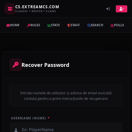
CS.EXTREAMCS.COM
CLASSIC + REVIVE + CLANS
HOME
RULES
STATS
STAFF
SEARCH
POLLS
Recover Password
Introdu numele de utilizator și adresa de email asociată
contului pentru a primi instrucțiunile de recuperare.
USERNAME (NUME)
*