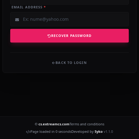
EMAIL ADDRESS
*
RECOVER PASSWORD
BACK TO LOGIN
©
cs.extreamcs.com
Terms and conditions
Page loaded in 0 seconds
Developed by
Syko
v1.1.0